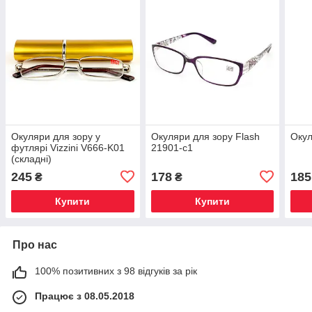
Окуляри для зору у
Окуляри для зору Flash
Окул
футлярі Vizzini V666-K01
21901-c1
(складні)
245
178
185
₴
₴
Купити
Купити
Про нас
100% позитивних з 98 відгуків за рік
Працює з 08.05.2018