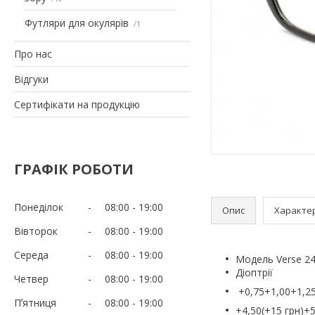
Футляри для окулярів
1
Про нас
Вiдгуки
Сертифiкати на продукцiю
ГРАФІК РОБОТИ
Понеділок
08:00
19:00
Опис
Характе
Вівторок
08:00
19:00
Середа
08:00
19:00
Модель Verse 24
Діоптрії
Четвер
08:00
19:00
+0,75+1,00+1,25
Пʼятниця
08:00
19:00
+4,50(+15 грн)+5