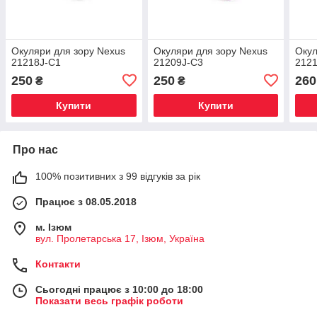
Окуляри для зору Nexus
Окуляри для зору Nexus
Окул
21218J-C1
21209J-C3
212
250
250
260
₴
₴
Купити
Купити
Про нас
100% позитивних з 99 відгуків за рік
Працює з 08.05.2018
м. Iзюм
вул. Пролетарська 17, Iзюм, Україна
Контакти
Сьогодні працює з 10:00 до 18:00
Показати весь графік роботи