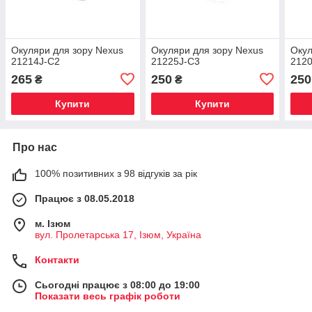
Окуляри для зору Nexus
Окуляри для зору Nexus
Окул
21214J-C2
21225J-C3
212
265
250
250
₴
₴
Купити
Купити
Про нас
100% позитивних з 98 відгуків за рік
Працює з 08.05.2018
м. Iзюм
вул. Пролетарська 17, Iзюм, Україна
Контакти
Сьогодні працює з 08:00 до 19:00
Показати весь графік роботи