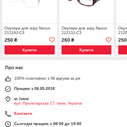
Окуляри для зору Nexus
Окуляри для зору Nexus
Окул
21218J-C3
21213J-C3
212
250
260
250
₴
₴
Купити
Купити
Про нас
100% позитивних з 98 відгуків за рік
Працює з 08.05.2018
м. Iзюм
вул. Пролетарська 17, Iзюм, Україна
Контакти
Сьогодні працює з 08:00 до 19:00