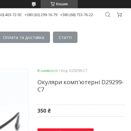
Кошик
50) 403-72-92
+380 (63) 299-16-79
+380 (68) 733-76-22
Оплата та доставка
Статтi
В наявності
Код:
D29299-C7
Окуляри комп'ютерні D29299-
C7
350 ₴