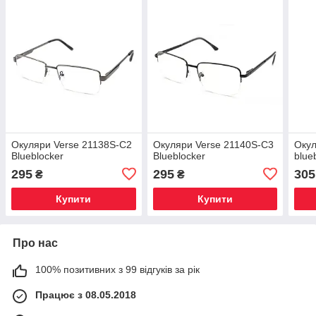
Окуляри Verse 21138S-C2
Окуляри Verse 21140S-C3
Окул
Blueblocker
Blueblocker
blue
295
295
305
₴
₴
Купити
Купити
Про нас
100% позитивних з 99 відгуків за рік
Працює з 08.05.2018